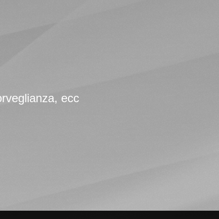
osorveglianza, ecc