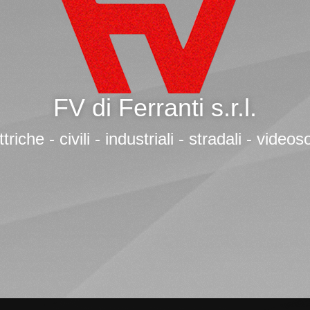
FV di Ferranti s.r.l.
ttriche - civili - industriali - stradali - vide