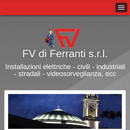
FV di Ferranti s.r.l.
Installazioni elettriche - civili - industriali
- stradali - videosorveglianza, ecc